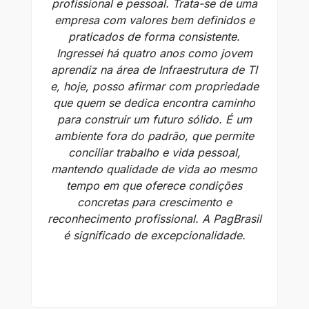
profissional e pessoal. Trata-se de uma
á
empresa com valores bem definidos e
f
praticados de forma consistente.
Ingressei há quatro anos como jovem
aprendiz na área de Infraestrutura de TI
c
e, hoje, posso afirmar com propriedade
que quem se dedica encontra caminho
val
para construir um futuro sólido. É um
a
ambiente fora do padrão, que permite
conciliar trabalho e vida pessoal,
au
mantendo qualidade de vida ao mesmo
tempo em que oferece condições
am
concretas para crescimento e
at
reconhecimento profissional. A PagBrasil
é significado de excepcionalidade.